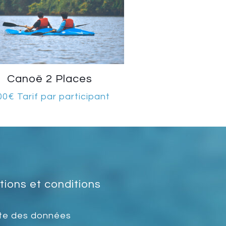
Canoë 2 Places
00
€
Tarif par participant
ions et conditions
te des données