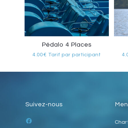
Pédalo 4 Places
4.00
€
Tarif par participant
4.
Suivez-nous
Ment
Facebook
Char