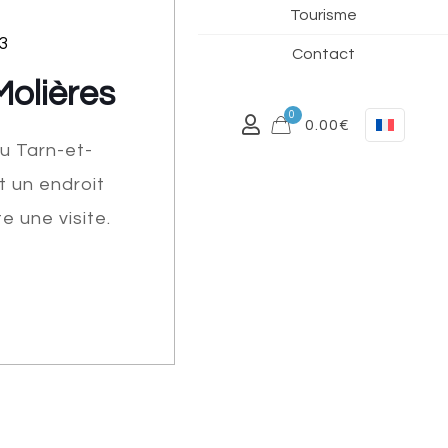
Tourisme
3
Contact
 Molières
0
0.00€
du Tarn-et-
t un endroit
e une visite.