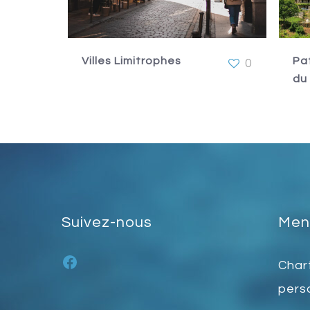
Villes Limitrophes
Pa
0
du
Suivez-nous
Ment
Facebook
Char
pers