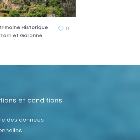
trimoine Historique
0
 Tarn et Garonne
ions et conditions
te des données
onnelles